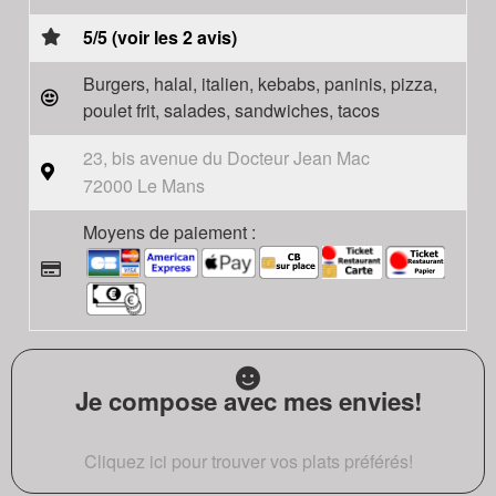
5/5 (voir les 2 avis)
Burgers, halal, italien, kebabs, paninis, pizza,
poulet frit, salades, sandwiches, tacos
23, bis avenue du Docteur Jean Mac
72000 Le Mans
Moyens de paiement :
Je compose avec mes envies!
Cliquez ici pour trouver vos plats préférés!