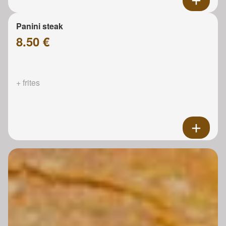
Panini steak
8.50 €
+ frites