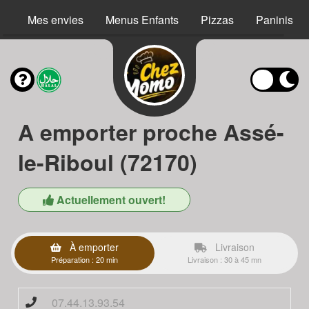
Mes envies
Menus Enfants
Pizzas
Paninis
A emporter proche Assé-
le-Riboul (72170)
Actuellement ouvert!
À emporter
Livraison
Préparation : 20 min
Livraison : 30 à 45 mn
07.44.13.93.54