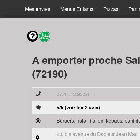
Mes envies
Menus Enfants
Pizzas
Pani
A emporter proche Sa
(72190)
07.44.13.93.54
5/5 (voir les 2 avis)
Burgers, halal, italien, kebabs, panini
23, bis avenue du Docteur Jean Mac