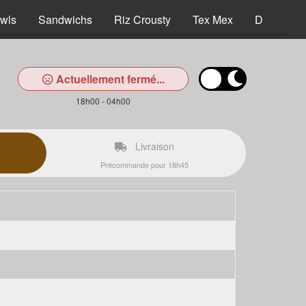
wls
Sandwichs
Riz Crousty
Tex Mex
Desserts
Actuellement fermé...
18h00 - 04h00
Livraison
Précommande pour 18h45