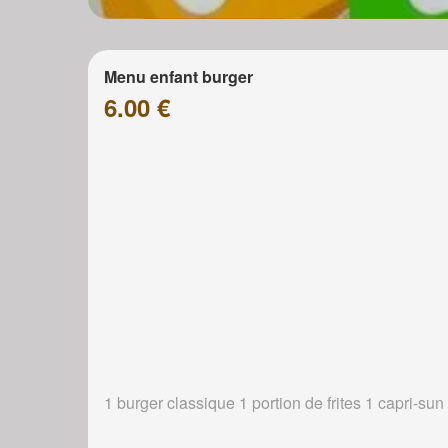
Menu enfant burger
6.00 €
1 burger classique 1 portion de frites 1 capri-sun