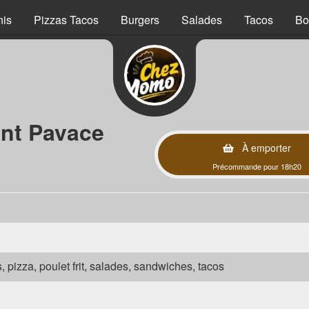
nis
Pizzas Tacos
Burgers
Salades
Tacos
Bo
int Pavace
À emporter
Précommande pour 18h20
s, pizza, poulet frit, salades, sandwiches, tacos