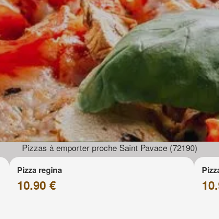
Pizzas à emporter proche Saint Pavace (72190)
Pizza regina
Pizz
10.90 €
10.