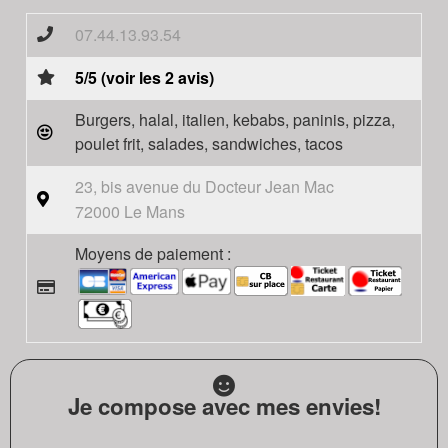
07.44.13.93.54
5/5 (voir les 2 avis)
Burgers, halal, italien, kebabs, paninis, pizza,
poulet frit, salades, sandwiches, tacos
23, bis avenue du Docteur Jean Mac
72000 Le Mans
Moyens de paiement :
Je compose avec mes envies!