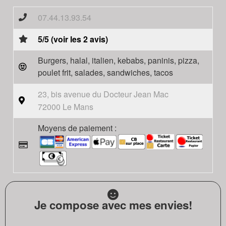
07.44.13.93.54
5/5 (voir les 2 avis)
Burgers, halal, italien, kebabs, paninis, pizza,
poulet frit, salades, sandwiches, tacos
23, bis avenue du Docteur Jean Mac
72000 Le Mans
Moyens de paiement :
Je compose avec mes envies!