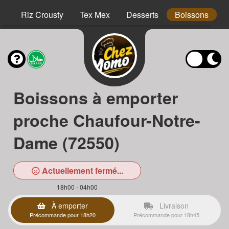
hs
Riz Crousty
Tex Mex
Desserts
Boissons
Boissons à emporter
proche Chaufour-Notre-
Dame (72550)
Actuellement fermé...
18h00 - 04h00
À emporter
Livraison
Précommande pour 18h20
Précommande pour 18h45