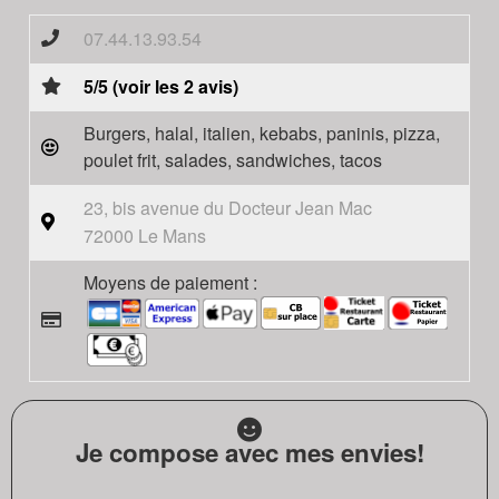
07.44.13.93.54
5/5 (voir les 2 avis)
Burgers, halal, italien, kebabs, paninis, pizza,
poulet frit, salades, sandwiches, tacos
23, bis avenue du Docteur Jean Mac
72000 Le Mans
Moyens de paiement :
Je compose avec mes envies!