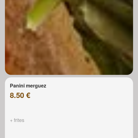
Panini merguez
8.50 €
+ frites