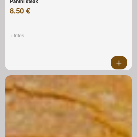
Panini steak
8.50 €
+ frites