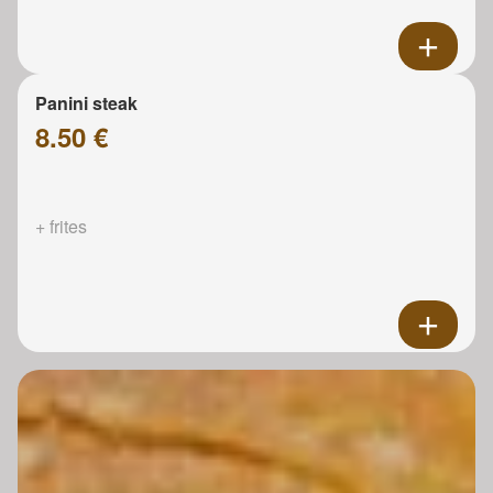
Panini steak
8.50 €
+ frites