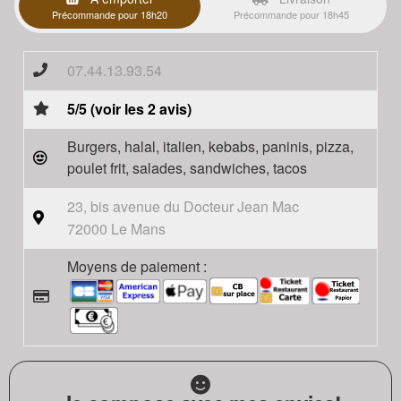
Précommande pour 18h20
Précommande pour 18h45
07.44.13.93.54
5/5 (voir les 2 avis)
Burgers, halal, italien, kebabs, paninis, pizza,
poulet frit, salades, sandwiches, tacos
23, bis avenue du Docteur Jean Mac
72000 Le Mans
Moyens de paiement :