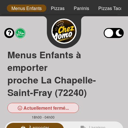
s
Menus Enfants
Pizzas
Paninis
Pizzas Tacos
Menus Enfants à
emporter
proche La Chapelle-
Saint-Fray (72240)
Actuellement fermé...
18h00 - 04h00
À emporter
Livraison