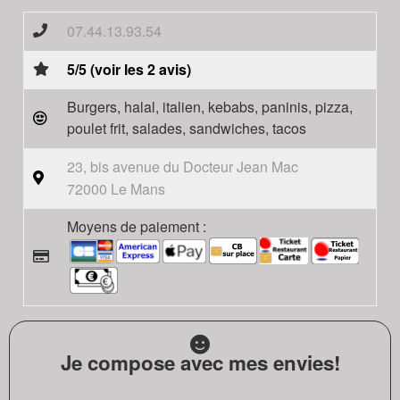
07.44.13.93.54
5/5 (voir les 2 avis)
Burgers, halal, italien, kebabs, paninis, pizza,
poulet frit, salades, sandwiches, tacos
23, bis avenue du Docteur Jean Mac
72000 Le Mans
Moyens de paiement :
Je compose avec mes envies!