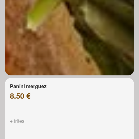
Panini merguez
8.50 €
+ frites