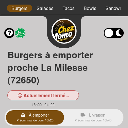
os
Burgers
Salades
Tacos
Bowls
Sandwichs
Burgers à emporter
proche La Milesse
(72650)
Actuellement fermé...
18h00 - 04h00
À emporter
Livraison
Précommande pour 18h20
Précommande pour 18h45