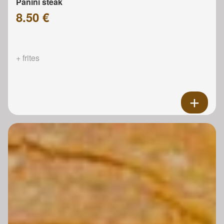
Panini steak
8.50 €
+ frites