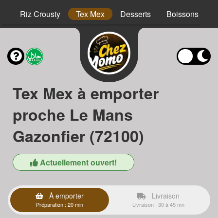
hs
Riz Crousty
Tex Mex
Desserts
Boissons
Tex Mex à emporter
proche Le Mans
Gazonfier (72100)
Actuellement ouvert!
À emporter
Livraison
Préparation : 20 min
Livraison : 30 à 45 mn