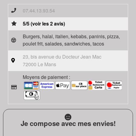
07.44.13.93.54
5/5 (voir les 2 avis)
Burgers, halal, italien, kebabs, paninis, pizza,
poulet frit, salades, sandwiches, tacos
23, bis avenue du Docteur Jean Mac
72000 Le Mans
Moyens de paiement :
Je compose avec mes envies!