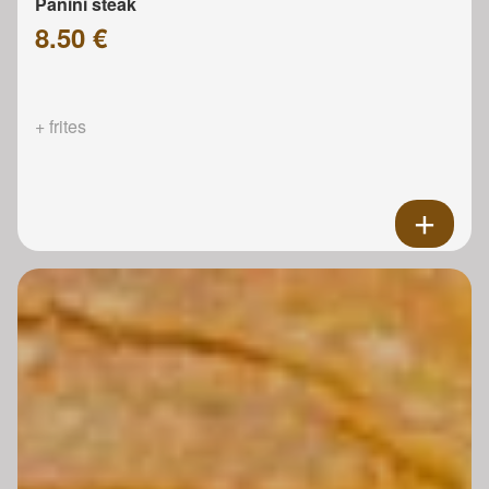
Panini steak
8.50 €
+ frites