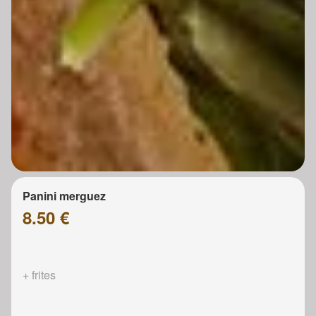
Panini merguez
8.50 €
+ frites