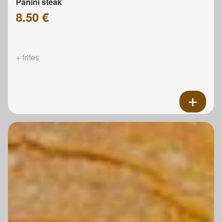
Panini steak
8.50 €
+ frites