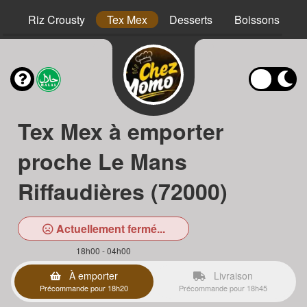
hs
Riz Crousty
Tex Mex
Desserts
Boissons
Tex Mex à emporter
proche Le Mans
Riffaudières (72000)
Actuellement fermé...
18h00 - 04h00
À emporter
Livraison
Précommande pour 18h20
Précommande pour 18h45