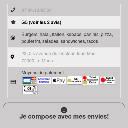
07.44.13.93.54
5/5 (voir les 2 avis)
Burgers, halal, italien, kebabs, paninis, pizza,
poulet frit, salades, sandwiches, tacos
23, bis avenue du Docteur Jean Mac
72000 Le Mans
Moyens de paiement :
Je compose avec mes envies!