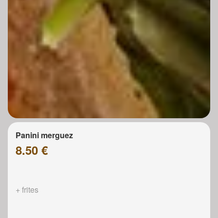
Panini merguez
8.50 €
+ frites