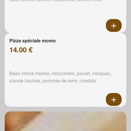
Pizza spéciale momo
14.00 €
Base crème fraîche, mozzarella, poulet, merguez,
viande hachée, pommes de terre, cheddar