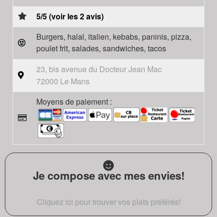
5/5 (voir les 2 avis)
Burgers, halal, italien, kebabs, paninis, pizza,
poulet frit, salades, sandwiches, tacos
23, bis avenue du Docteur Jean Mac
72000 Le Mans
Moyens de paiement :
Je compose avec mes envies!
Cliquez ici pour trouver vos plats préférés!