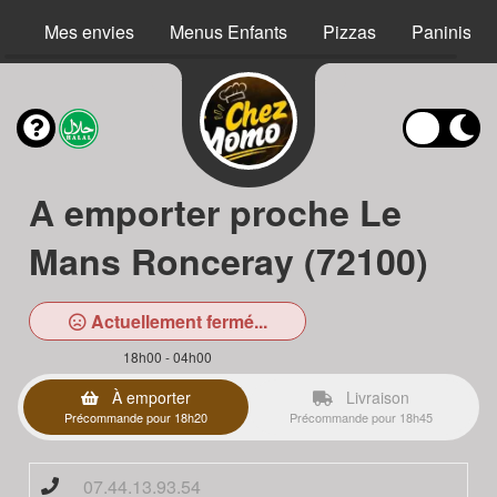
Mes envies
Menus Enfants
Pizzas
Paninis
A emporter proche Le
Mans Ronceray (72100)
Actuellement fermé...
18h00 - 04h00
À emporter
Livraison
Précommande pour 18h20
Précommande pour 18h45
07.44.13.93.54