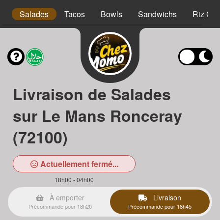
s
Salades
Tacos
Bowls
Sandwichs
Riz Cro
Livraison de Salades
sur Le Mans Ronceray
(72100)
Actuellement fermé...
18h00 - 04h00
À emporter
Livraison
Précommande pour 18h20
Précommande pour 18h45