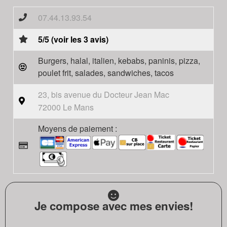
07.44.13.93.54
5/5 (voir les 3 avis)
Burgers, halal, italien, kebabs, paninis, pizza,
poulet frit, salades, sandwiches, tacos
23, bis avenue du Docteur Jean Mac
72000 Le Mans
Moyens de paiement :
Je compose avec mes envies!