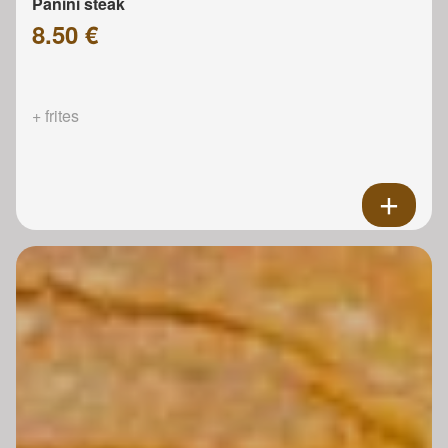
Panini steak
8.50 €
+ frites