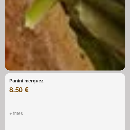
Panini merguez
8.50 €
+ frites