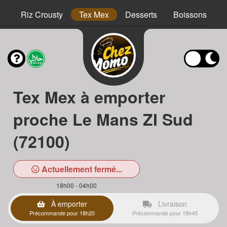
hs
Riz Crousty
Tex Mex
Desserts
Boissons
Tex Mex à emporter
proche Le Mans ZI Sud
(72100)
Actuellement fermé...
18h00 - 04h00
À emporter
Livraison
Précommande pour 18h20
Précommande pour 18h45