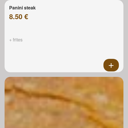
Panini steak
8.50 €
+ frites