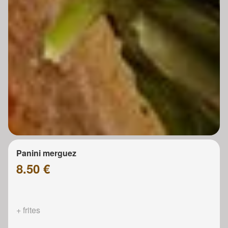
Panini merguez
8.50 €
+ frites