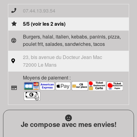
07.44.13.93.54
5/5 (voir les 2 avis)
Burgers, halal, italien, kebabs, paninis, pizza,
poulet frit, salades, sandwiches, tacos
23, bis avenue du Docteur Jean Mac
72000 Le Mans
Moyens de paiement :
Je compose avec mes envies!