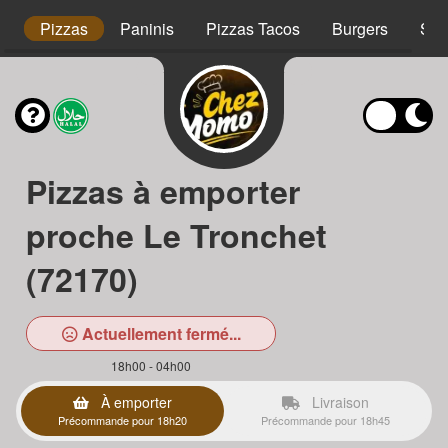
s
Pizzas
Paninis
Pizzas Tacos
Burgers
Sal
Pizzas à emporter
proche Le Tronchet
(72170)
Actuellement fermé...
18h00 - 04h00
À emporter
Livraison
Précommande pour 18h20
Précommande pour 18h45