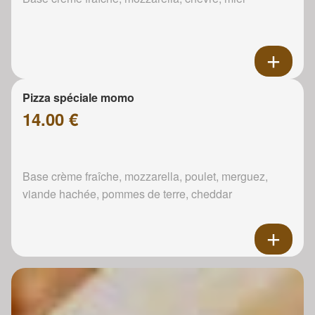
Pizza spéciale momo
14.00 €
Base crème fraîche, mozzarella, poulet, merguez,
viande hachée, pommes de terre, cheddar