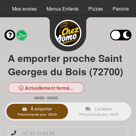
Mes envies
Menus Enfants
Pizzas
Paninis
A emporter proche Saint
Georges du Bois (72700)
Actuellement fermé...
18h00 - 04h00
À emporter
Livraison
Précommande pour 18h20
Précommande pour 18h45
07.44.13.93.54