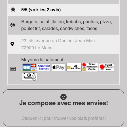
5/5 (voir les 2 avis)
Burgers, halal, italien, kebabs, paninis, pizza,
poulet frit, salades, sandwiches, tacos
23, bis avenue du Docteur Jean Mac
72000 Le Mans
Moyens de paiement :
Je compose avec mes envies!
Cliquez ici pour trouver vos plats préférés!