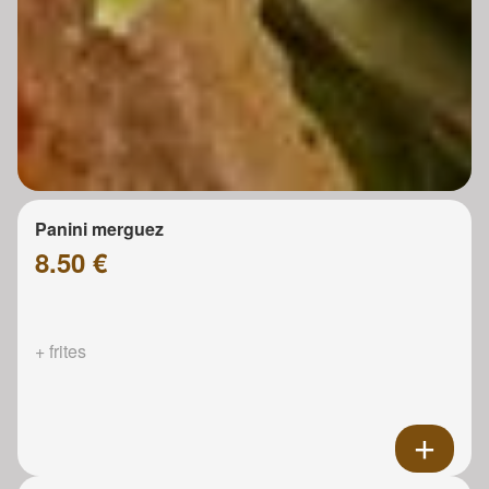
Panini merguez
8.50 €
+ frites