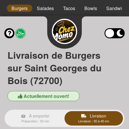
os
Burgers
Salades
Tacos
Bowls
Sandwichs
Livraison de Burgers
sur Saint Georges du
Bois (72700)
Actuellement ouvert!
À emporter
Livraison
Préparation : 20 min
Livraison : 30 à 45 mn