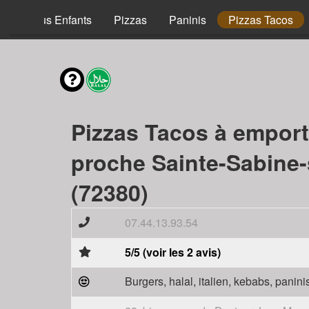
Menus Enfants
Pizzas
Paninis
Pizzas Tacos
Pizzas Tacos à emport
proche Sainte-Sabine
(72380)
07.44.13.93.54
5/5 (voir les 2 avis)
Burgers, halal, italien, kebabs, panini