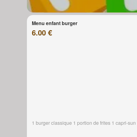
Menu enfant burger
6.00 €
1 burger classique 1 portion de frites 1 capri-sun