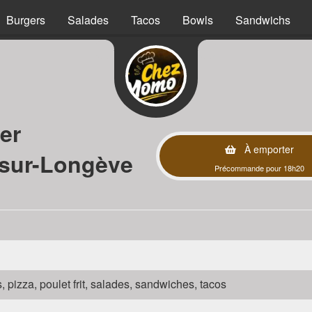
Burgers
Salades
Tacos
Bowls
Sandwichs
er
À emporter
-sur-Longève
Précommande pour 18h20
s, pizza, poulet frit, salades, sandwiches, tacos