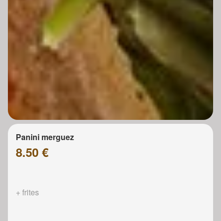
Panini merguez
8.50 €
+ frites