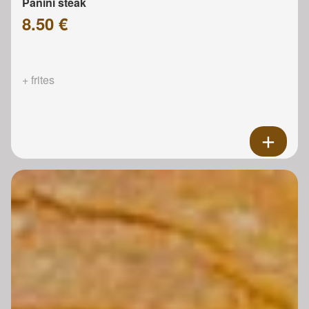
Panini steak
8.50 €
+ frites