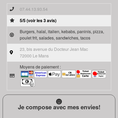
07.44.13.93.54
5/5 (voir les 3 avis)
Burgers, halal, italien, kebabs, paninis, pizza,
poulet frit, salades, sandwiches, tacos
23, bis avenue du Docteur Jean Mac
72000 Le Mans
Moyens de paiement :
Je compose avec mes envies!