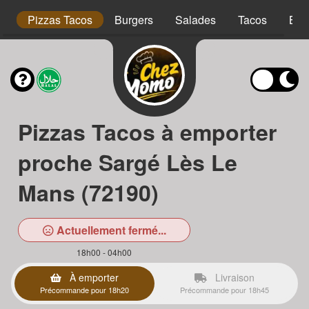
is
Pizzas Tacos
Burgers
Salades
Tacos
Bow
Pizzas Tacos à emporter
proche Sargé Lès Le
Mans (72190)
Actuellement fermé...
18h00 - 04h00
À emporter
Livraison
Précommande pour 18h20
Précommande pour 18h45