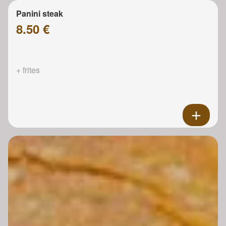
Panini steak
8.50 €
+ frites