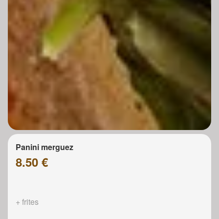
Panini merguez
8.50 €
+ frites