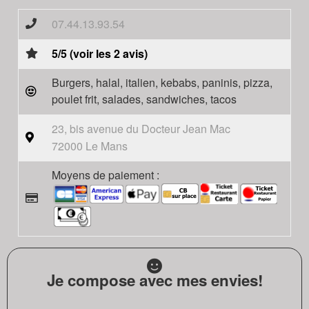
07.44.13.93.54
5/5 (voir les 2 avis)
Burgers, halal, italien, kebabs, paninis, pizza,
poulet frit, salades, sandwiches, tacos
23, bis avenue du Docteur Jean Mac
72000 Le Mans
Moyens de paiement :
Je compose avec mes envies!