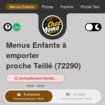
s
Menus Enfants
Pizzas
Paninis
Pizzas Tacos
Menus Enfants à
emporter
proche Teillé (72290)
Actuellement fermé...
18h00 - 04h00
À emporter
Livraison
Précommande pour 18h20
Précommande pour 18h45