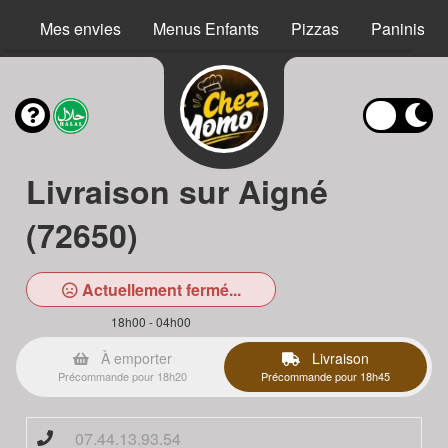
Mes envies
Menus Enfants
Pizzas
Paninis
Livraison sur Aigné
(72650)
Actuellement fermé...
18h00 - 04h00
À emporter
Livraison
Précommande pour 18h20
Précommande pour 18h45
07.44.13.93.54