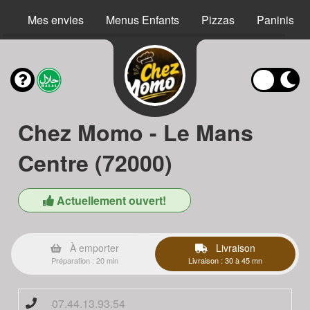
Mes envies
Menus Enfants
Pizzas
Paninis
Chez Momo - Le Mans
Centre (72000)
Actuellement ouvert!
À emporter
Livraison
Préparation : 20 min
Livraison : 30 à 45 mn
07.44.13.93.54