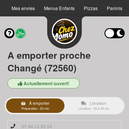
Mes envies
Menus Enfants
Pizzas
Paninis
A emporter proche
Changé (72560)
Actuellement ouvert!
À emporter
Livraison
Préparation : 20 min
Livraison : 30 à 45 mn
07.44.13.93.54