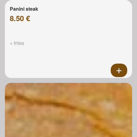
Panini steak
8.50 €
+ frites