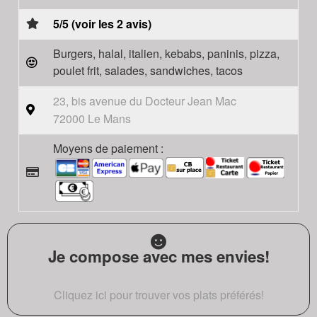
5/5 (voir les 2 avis)
Burgers, halal, italien, kebabs, paninis, pizza,
poulet frit, salades, sandwiches, tacos
23, bis avenue du Docteur Jean Mac
72000 Le Mans
Moyens de paiement :
Je compose avec mes envies!
Cliquez ici pour trouver vos plats préférés!