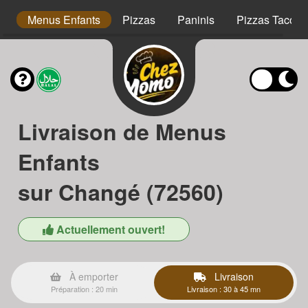
s
Menus Enfants
Pizzas
Paninis
Pizzas Tacos
Livraison de Menus
Enfants
sur Changé (72560)
Actuellement ouvert!
À emporter
Livraison
Préparation : 20 min
Livraison : 30 à 45 mn