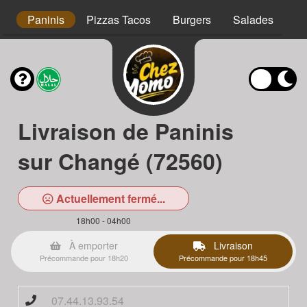
s
Paninis
Pizzas Tacos
Burgers
Salades
Ta
Livraison de Paninis
sur Changé (72560)
Actuellement fermé...
18h00 - 04h00
À emporter
Livraison
Précommande pour 18h20
Précommande pour 18h45
07.44.13.93.54