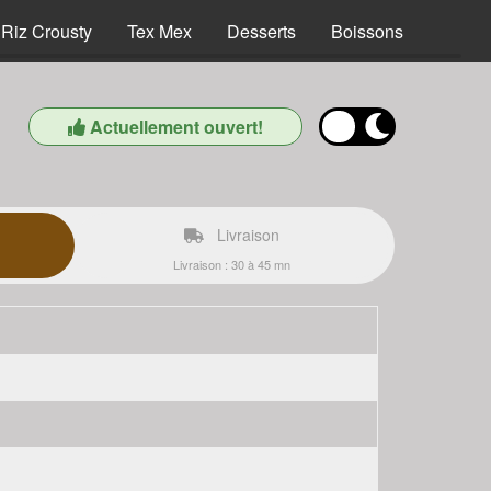
Riz Crousty
Tex Mex
Desserts
Boissons
Actuellement ouvert!
Livraison
Livraison : 30 à 45 mn