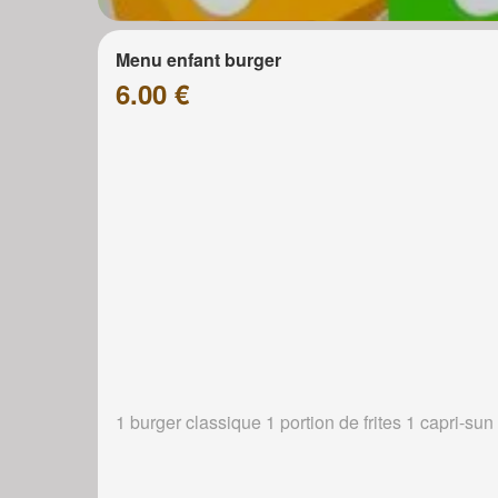
Menu enfant burger
6.00 €
1 burger classique 1 portion de frites 1 capri-sun