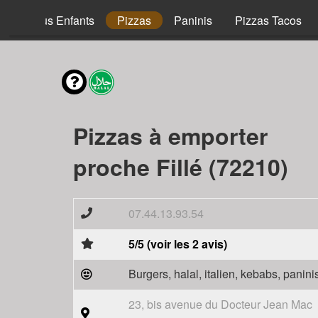
Menus Enfants
Pizzas
Paninis
Pizzas Tacos
Pizzas à emporter
proche Fillé (72210)
07.44.13.93.54
5/5 (voir les 2 avis)
Burgers, halal, italien, kebabs, panini
23, bis avenue du Docteur Jean Mac