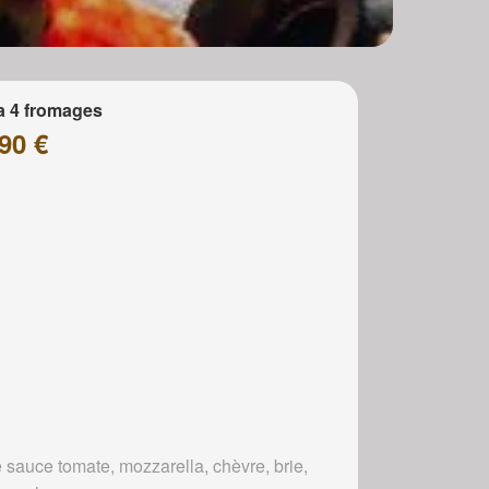
a 4 fromages
90 €
 sauce tomate, mozzarella, chèvre, brie,