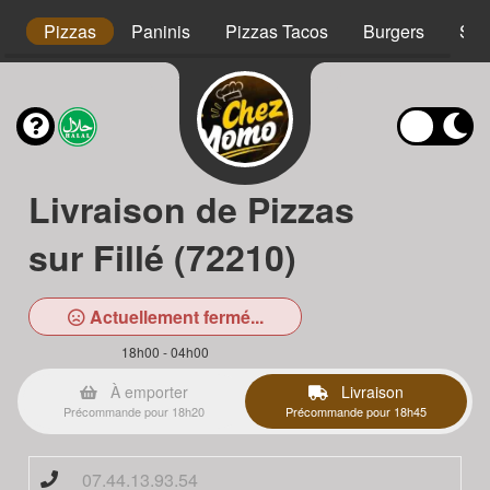
s
Pizzas
Paninis
Pizzas Tacos
Burgers
Sal
Livraison de Pizzas
sur Fillé (72210)
Actuellement fermé...
18h00 - 04h00
À emporter
Livraison
Précommande pour 18h20
Précommande pour 18h45
07.44.13.93.54