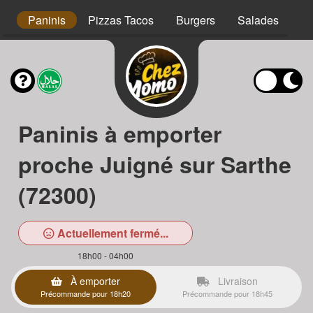
s
Paninis
Pizzas Tacos
Burgers
Salades
Ta
Paninis à emporter
proche Juigné sur Sarthe
(72300)
Actuellement fermé...
18h00 - 04h00
À emporter
Livraison
Précommande pour 18h20
Précommande pour 18h45