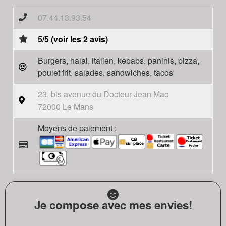
07.44.13.93.54
5/5 (voir les 2 avis)
Burgers, halal, italien, kebabs, paninis, pizza,
poulet frit, salades, sandwiches, tacos
23, bis avenue du Docteur Jean Mac
72000 Le Mans
Moyens de paiement :
Je compose avec mes envies!