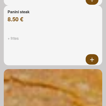
Panini steak
8.50 €
+ frites