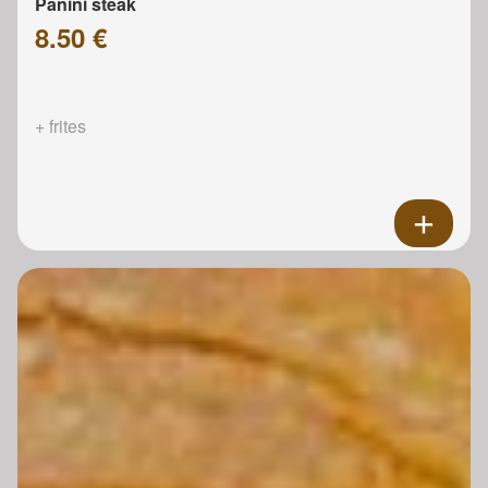
Panini steak
8.50 €
+ frites