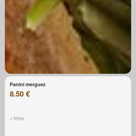
Panini merguez
8.50 €
+ frites