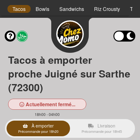
s
Tacos
Bowls
Sandwichs
Riz Crousty
Tex
Tacos à emporter
proche Juigné sur Sarthe
(72300)
Actuellement fermé...
18h00 - 04h00
À emporter
Livraison
Précommande pour 18h20
Précommande pour 18h45