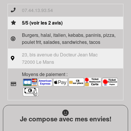
07.44.13.93.54
5/5 (voir les 2 avis)
Burgers, halal, italien, kebabs, paninis, pizza,
poulet frit, salades, sandwiches, tacos
23, bis avenue du Docteur Jean Mac
72000 Le Mans
Moyens de paiement :
Je compose avec mes envies!