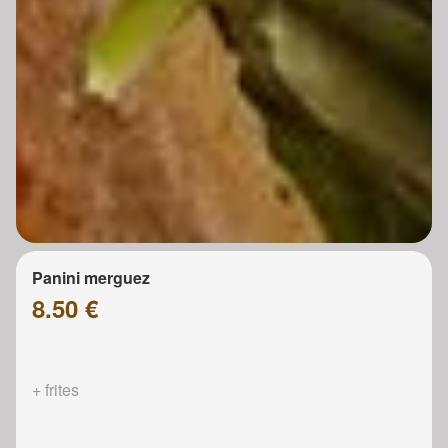
Panini merguez
8.50 €
+ frites