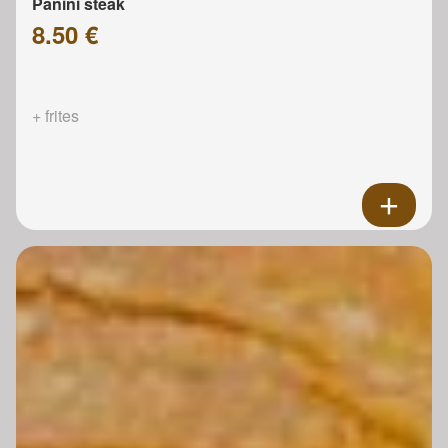
Panini steak
8.50 €
+ frites