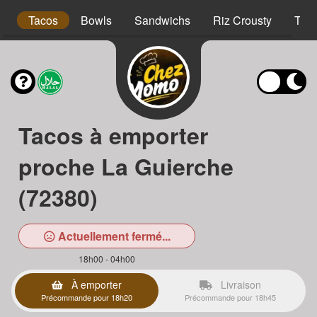
s
Tacos
Bowls
Sandwichs
Riz Crousty
Tex
Tacos à emporter
proche La Guierche
(72380)
Actuellement fermé...
18h00 - 04h00
À emporter
Livraison
Précommande pour 18h20
Précommande pour 18h45