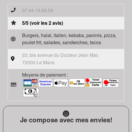
07.44.13.93.54
5/5 (voir les 2 avis)
Burgers, halal, italien, kebabs, paninis, pizza,
poulet frit, salades, sandwiches, tacos
23, bis avenue du Docteur Jean Mac
72000 Le Mans
Moyens de paiement :
Je compose avec mes envies!