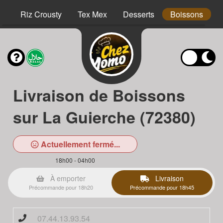
hs
Riz Crousty
Tex Mex
Desserts
Boissons
Livraison de Boissons
sur La Guierche (72380)
Actuellement fermé...
18h00 - 04h00
À emporter
Livraison
Précommande pour 18h20
Précommande pour 18h45
07.44.13.93.54