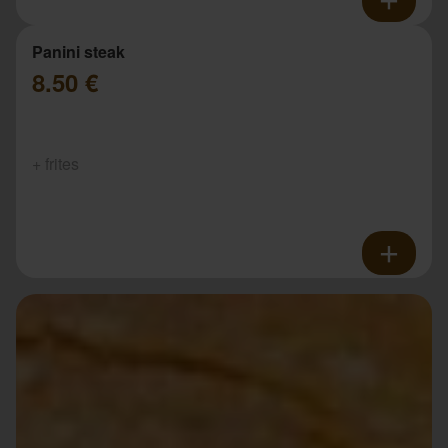
Panini steak
8.50 €
+ frites