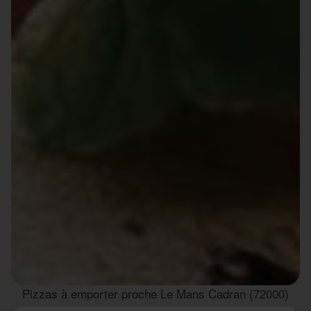
Pizzas à emporter proche Le Mans Cadran (72000)