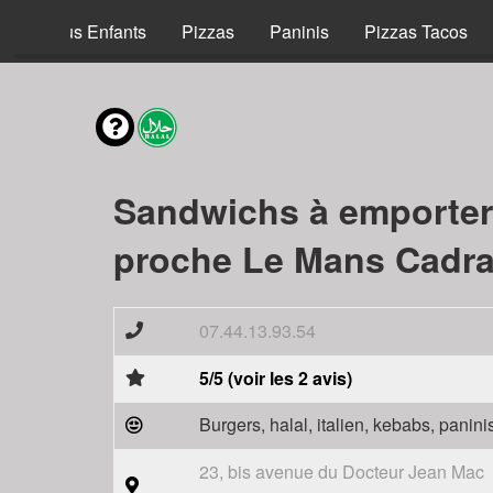
Menus Enfants
Pizzas
Paninis
Pizzas Tacos
Sandwichs à emporter
proche Le Mans Cadra
07.44.13.93.54
5/5 (voir les 2 avis)
Burgers, halal, italien, kebabs, panini
23, bis avenue du Docteur Jean Mac