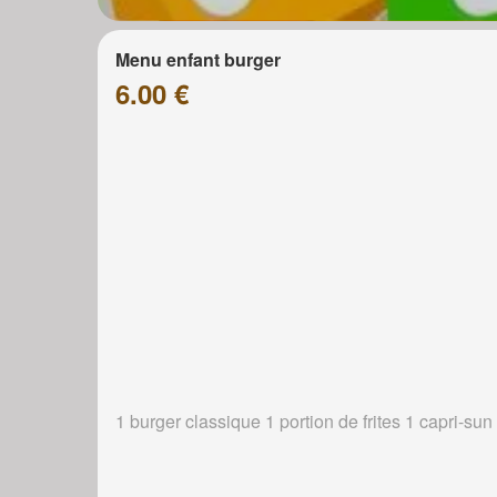
Menu enfant burger
6.00 €
1 burger classique 1 portion de frites 1 capri-sun