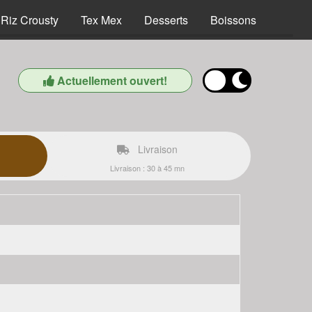
Riz Crousty
Tex Mex
Desserts
Boissons
Actuellement ouvert!
Livraison
Livraison : 30 à 45 mn