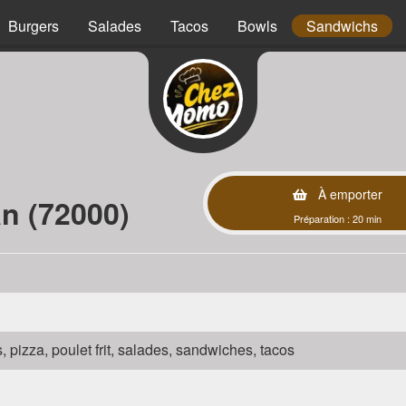
Burgers
Salades
Tacos
Bowls
Sandwichs
À emporter
n (72000)
Préparation : 20 min
s, pizza, poulet frit, salades, sandwiches, tacos