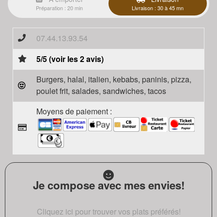
Préparation : 20 min
Livraison : 30 à 45 mn
07.44.13.93.54
5/5 (voir les 2 avis)
Burgers, halal, italien, kebabs, paninis, pizza,
poulet frit, salades, sandwiches, tacos
Moyens de paiement :
Je compose avec mes envies!
Cliquez ici pour trouver vos plats préférés!