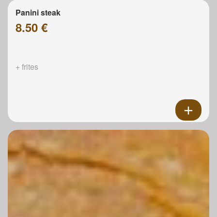
Panini steak
8.50 €
+ frites