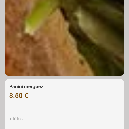
Panini merguez
8.50 €
+ frites