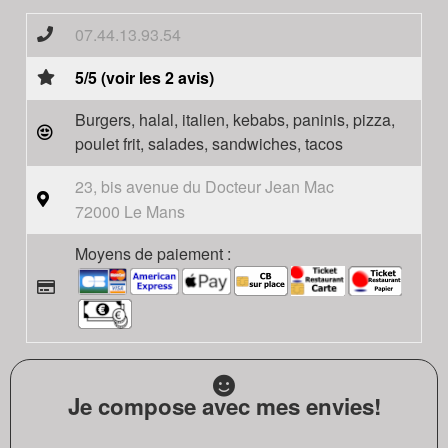
07.44.13.93.54
5/5 (voir les 2 avis)
Burgers, halal, italien, kebabs, paninis, pizza,
poulet frit, salades, sandwiches, tacos
23, bis avenue du Docteur Jean Mac
72000 Le Mans
Moyens de paiement :
Je compose avec mes envies!