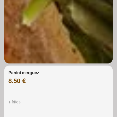
Panini merguez
8.50 €
+ frites