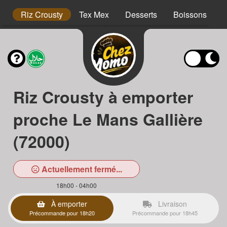
hs
Riz Crousty
Tex Mex
Desserts
Boissons
Riz Crousty à emporter
proche Le Mans Gallière
(72000)
Actuellement fermé...
18h00 - 04h00
À emporter
Livraison
Précommande pour 18h20
Précommande pour 18h45