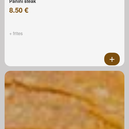
Panini steak
8.50 €
+ frites