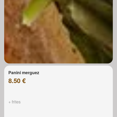
Panini merguez
8.50 €
+ frites