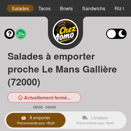
s
Salades
Tacos
Bowls
Sandwichs
Riz Cro
Salades à emporter
proche Le Mans Gallière
(72000)
Actuellement fermé...
18h00 - 04h00
À emporter
Livraison
Précommande pour 18h20
Précommande pour 18h45