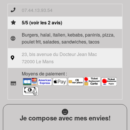
07.44.13.93.54
5/5 (voir les 2 avis)
Burgers, halal, italien, kebabs, paninis, pizza,
poulet frit, salades, sandwiches, tacos
23, bis avenue du Docteur Jean Mac
72000 Le Mans
Moyens de paiement :
Je compose avec mes envies!