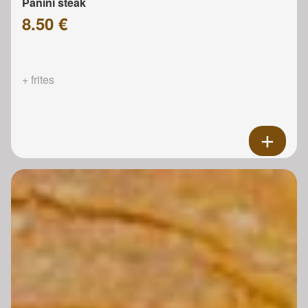
Panini steak
8.50 €
+ frites