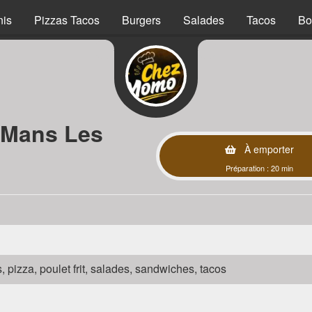
nis
Pizzas Tacos
Burgers
Salades
Tacos
Bo
 Mans Les
À emporter
Préparation : 20 min
s, pizza, poulet frit, salades, sandwiches, tacos