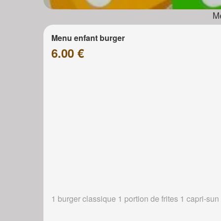
Me
Menu enfant burger
6.00 €
1 burger classique 1 portion de frites 1 capri-sun