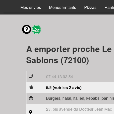
Mes envies
Menus Enfants
Pizzas
Pani
A emporter proche Le
Sablons (72100)
07.44.13.93.54
5/5 (voir les 2 avis)
Burgers, halal, italien, kebabs, panini
23, bis avenue du Docteur Jean Mac