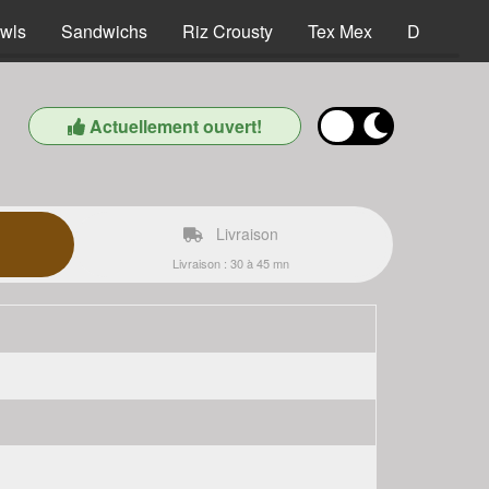
wls
Sandwichs
Riz Crousty
Tex Mex
Desserts
Actuellement ouvert!
Livraison
Livraison : 30 à 45 mn