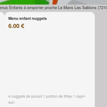
nus Enfants à emporter proche Le Mans Les Sablons (721
Menu enfant nuggets
6.00 €
4 nuggets de poulet 1 portion de frites 1 capri-
sun