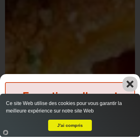
Exceptionnellement
Ce site Web utilise des cookies pour vous garantir la
fermé
meilleure expérience sur notre site Web
Livraison sur Le Mans Les Sablons
(Précommande possible)
J'ai compris
Accueil
Panier
Compte