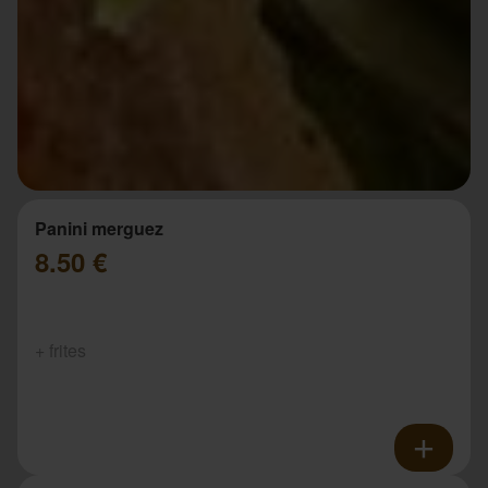
Panini merguez
8.50 €
+ frites