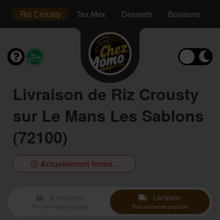
hs
Riz Crousty
Tex Mex
Desserts
Boissons
Livraison de Riz Crousty
sur Le Mans Les Sablons
(72100)
Actuellement fermé...
À emporter
Livraison
Précommande possible
Précommande possible