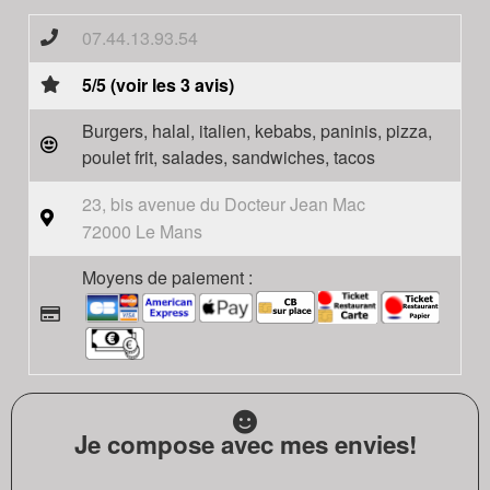
07.44.13.93.54
5/5 (voir les 3 avis)
Burgers, halal, italien, kebabs, paninis, pizza,
poulet frit, salades, sandwiches, tacos
23, bis avenue du Docteur Jean Mac
72000 Le Mans
Moyens de paiement :
Je compose avec mes envies!