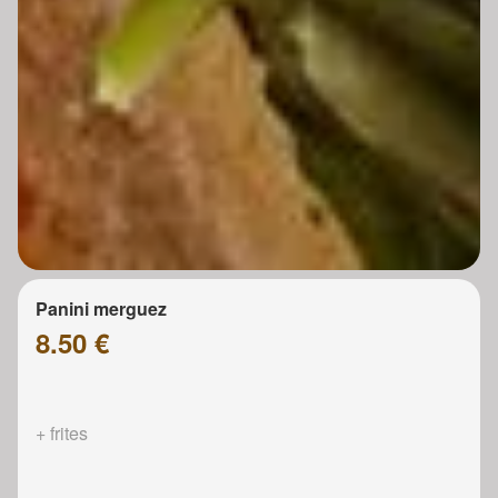
Panini merguez
8.50 €
+ frites