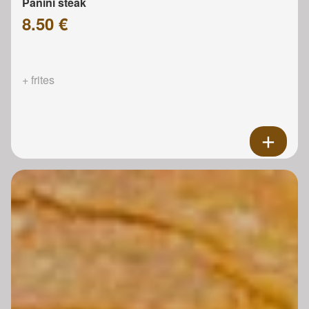
Panini steak
8.50 €
+ frites