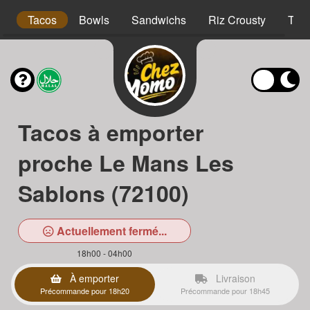
s
Tacos
Bowls
Sandwichs
Riz Crousty
Tex
Tacos à emporter
proche Le Mans Les
Sablons (72100)
Actuellement fermé...
18h00 - 04h00
À emporter
Livraison
Précommande pour 18h20
Précommande pour 18h45