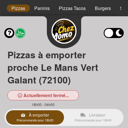
s
Pizzas
Paninis
Pizzas Tacos
Burgers
Sal
Pizzas à emporter
proche Le Mans Vert
Galant (72100)
Actuellement fermé...
18h00 - 04h00
À emporter
Livraison
Précommande pour 18h20
Précommande pour 18h45