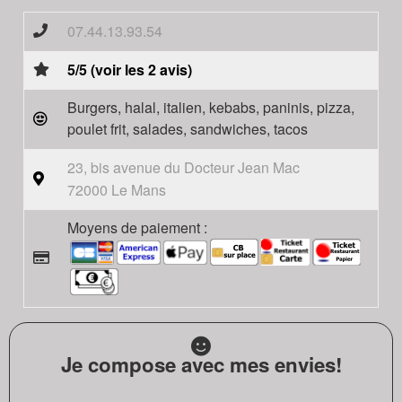
07.44.13.93.54
5/5 (voir les 2 avis)
Burgers, halal, italien, kebabs, paninis, pizza,
poulet frit, salades, sandwiches, tacos
23, bis avenue du Docteur Jean Mac
72000 Le Mans
Moyens de paiement :
Je compose avec mes envies!