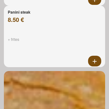
Panini steak
8.50 €
+ frites