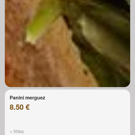
Panini merguez
8.50 €
+ frites