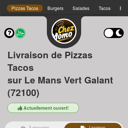
is
Pizzas Tacos
Burgers
Salades
Tacos
Bow
Livraison de Pizzas
Tacos
sur Le Mans Vert Galant
(72100)
Actuellement ouvert!
À emporter
Livraison