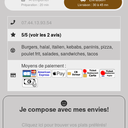
Préparation : 20 min
Livraison : 30 à 45 mn
07.44.13.93.54
5/5 (voir les 2 avis)
Burgers, halal, italien, kebabs, paninis, pizza,
poulet frit, salades, sandwiches, tacos
Moyens de paiement :
Je compose avec mes envies!
Cliquez ici pour trouver vos plats préférés!