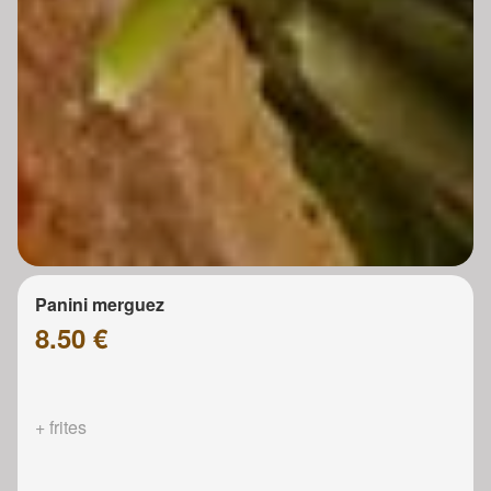
Panini merguez
8.50 €
+ frites