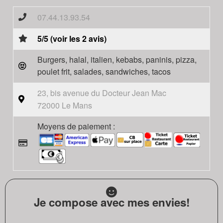
07.44.13.93.54
5/5 (voir les 2 avis)
Burgers, halal, italien, kebabs, paninis, pizza,
poulet frit, salades, sandwiches, tacos
23, bis avenue du Docteur Jean Mac
72000 Le Mans
Moyens de paiement :
Je compose avec mes envies!