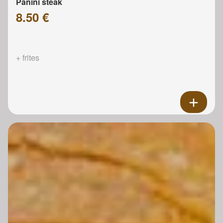
Panini steak
8.50 €
+ frites