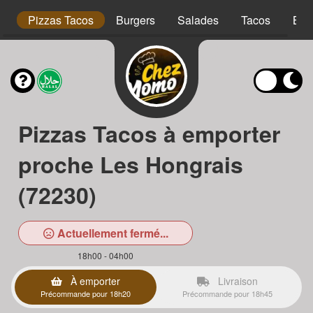
is
Pizzas Tacos
Burgers
Salades
Tacos
Bow
Pizzas Tacos à emporter
proche Les Hongrais
(72230)
Actuellement fermé...
18h00 - 04h00
À emporter
Livraison
Précommande pour 18h20
Précommande pour 18h45