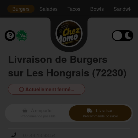
os
Burgers
Salades
Tacos
Bowls
Sandwichs
Livraison de Burgers
sur Les Hongrais (72230)
Actuellement fermé...
À emporter
Livraison
Précommande possible
Précommande possible
07.44.13.93.54