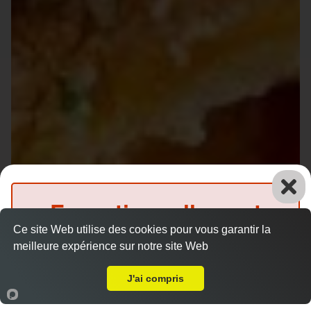
Exceptionnellement
Ce site Web utilise des cookies pour vous garantir la
fermé
meilleure expérience sur notre site Web
Livraison sur les Hongrais
(Précommande possible)
J'ai compris
Accueil
Panier
Compte