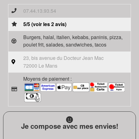
07.44.13.93.54
5/5 (voir les 2 avis)
Burgers, halal, italien, kebabs, paninis, pizza,
poulet frit, salades, sandwiches, tacos
23, bis avenue du Docteur Jean Mac
72000 Le Mans
Moyens de paiement :
Je compose avec mes envies!