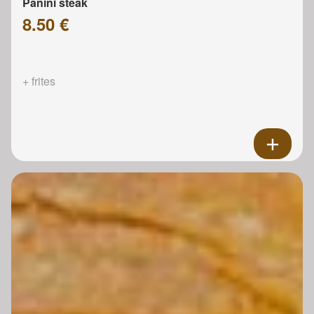
Panini steak
8.50 €
+ frites