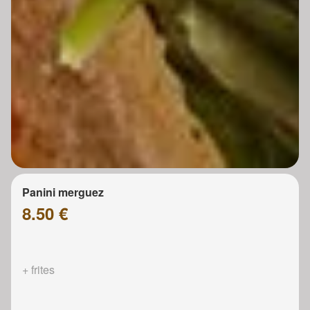
Panini merguez
8.50 €
+ frites