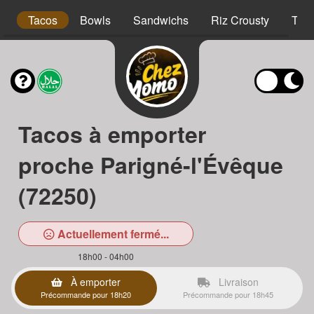
s
Tacos
Bowls
Sandwichs
Riz Crousty
Tex
Tacos à emporter
proche Parigné-l'Évêque
(72250)
Actuellement fermé...
18h00 - 04h00
À emporter
Livraison
Précommande pour 18h20
Précommande pour 18h45