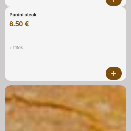
Panini steak
8.50 €
+ frites