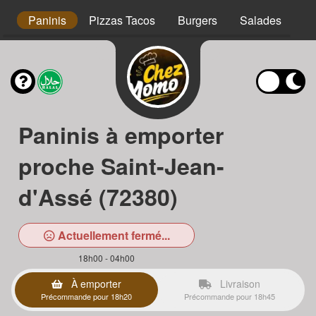
s
Paninis
Pizzas Tacos
Burgers
Salades
Ta
Paninis à emporter
proche Saint-Jean-
d'Assé (72380)
Actuellement fermé...
18h00 - 04h00
À emporter
Livraison
Précommande pour 18h20
Précommande pour 18h45