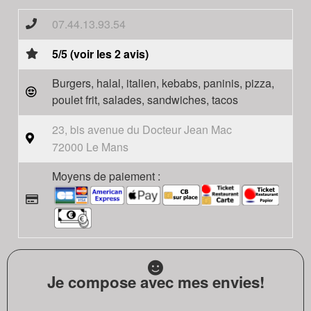
07.44.13.93.54
5/5 (voir les 2 avis)
Burgers, halal, italien, kebabs, paninis, pizza,
poulet frit, salades, sandwiches, tacos
23, bis avenue du Docteur Jean Mac
72000 Le Mans
Moyens de paiement :
Je compose avec mes envies!