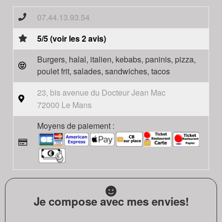
07.44.13.93.54
5/5 (voir les 2 avis)
Burgers, halal, italien, kebabs, paninis, pizza,
poulet frit, salades, sandwiches, tacos
23, bis avenue du Docteur Jean Mac
72000 Le Mans
Moyens de paiement :
Je compose avec mes envies!