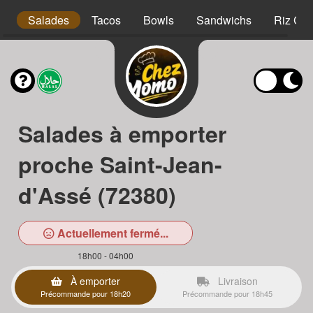
s
Salades
Tacos
Bowls
Sandwichs
Riz Cro
Salades à emporter
proche Saint-Jean-
d'Assé (72380)
Actuellement fermé...
18h00 - 04h00
À emporter
Livraison
Précommande pour 18h20
Précommande pour 18h45