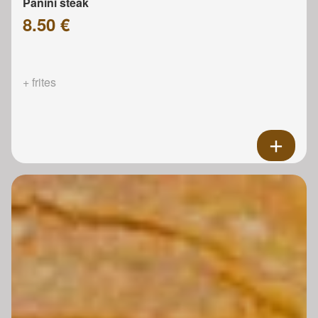
Panini steak
8.50 €
+ frites