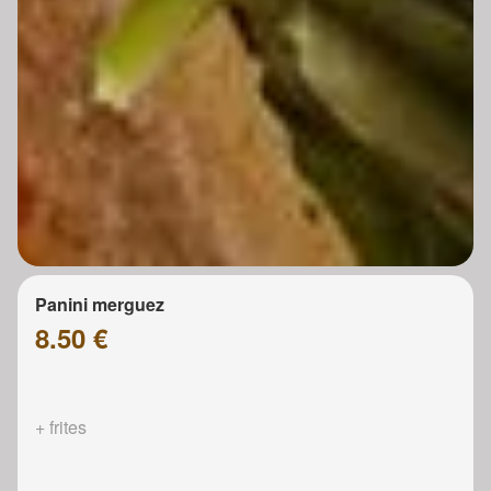
Panini merguez
8.50 €
+ frites