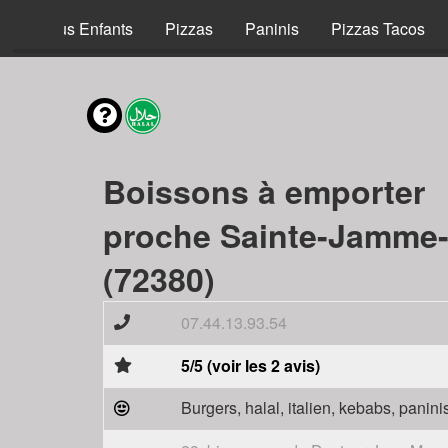
Menus Enfants
Pizzas
Paninis
Pizzas Tacos
Boissons à emporter
proche Sainte-Jamme-
(72380)
07.44.13.93.54
5/5 (voir les 2 avis)
Burgers, halal, italien, kebabs, panini