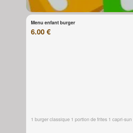
Menu enfant burger
6.00 €
1 burger classique 1 portion de frites 1 capri-sun