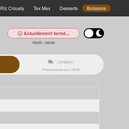
Riz Crousty
Tex Mex
Desserts
Boissons
Actuellement fermé...
18h00 - 04h00
Livraison
Précommande pour 18h45