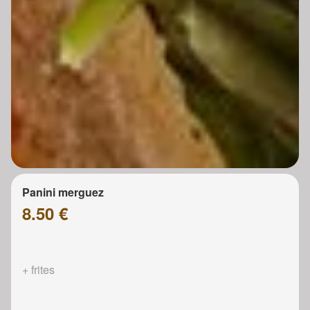
Panini merguez
8.50 €
+ frites