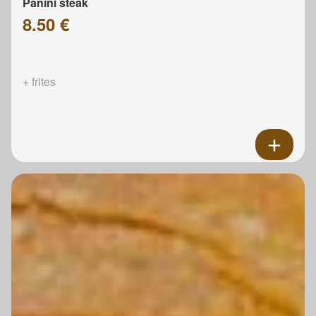
Panini steak
8.50 €
+ frites