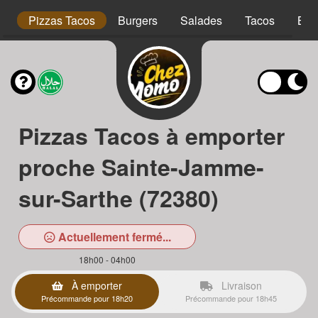
is
Pizzas Tacos
Burgers
Salades
Tacos
Bow
Pizzas Tacos à emporter
proche Sainte-Jamme-
sur-Sarthe (72380)
Actuellement fermé...
18h00 - 04h00
À emporter
Livraison
Précommande pour 18h20
Précommande pour 18h45