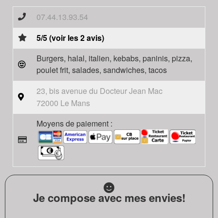
07.44.13.93.54
5/5 (voir les 2 avis)
Burgers, halal, italien, kebabs, paninis, pizza,
poulet frit, salades, sandwiches, tacos
23, bis avenue du Docteur Jean Mac
72000 Le Mans
Moyens de paiement :
Je compose avec mes envies!