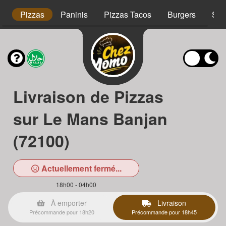
s
Pizzas
Paninis
Pizzas Tacos
Burgers
Sal
Livraison de Pizzas
sur Le Mans Banjan
(72100)
Actuellement fermé...
18h00 - 04h00
À emporter
Livraison
Précommande pour 18h20
Précommande pour 18h45