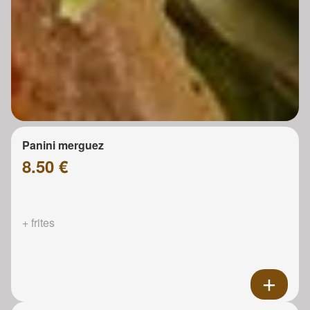
Panini merguez
8.50 €
+ frites