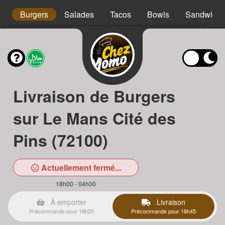
os
Burgers
Salades
Tacos
Bowls
Sandwichs
Livraison de Burgers
sur Le Mans Cité des
Pins (72100)
Actuellement fermé...
18h00 - 04h00
À emporter
Livraison
Précommande pour 18h20
Précommande pour 18h45