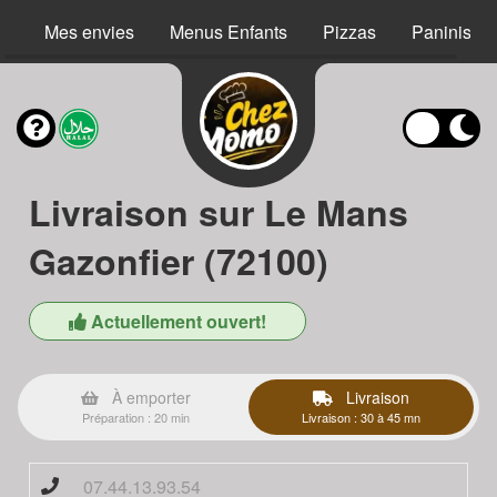
Mes envies
Menus Enfants
Pizzas
Paninis
Livraison sur Le Mans
Gazonfier (72100)
Actuellement ouvert!
À emporter
Livraison
Préparation : 20 min
Livraison : 30 à 45 mn
07.44.13.93.54