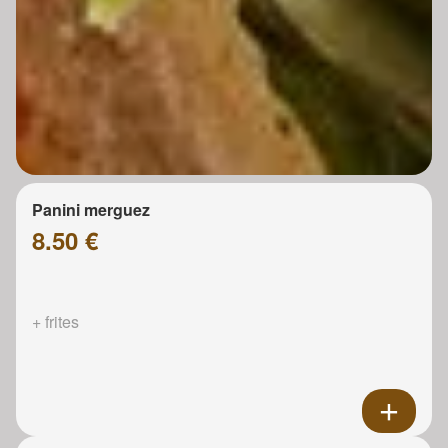
Panini merguez
8.50 €
+ frites