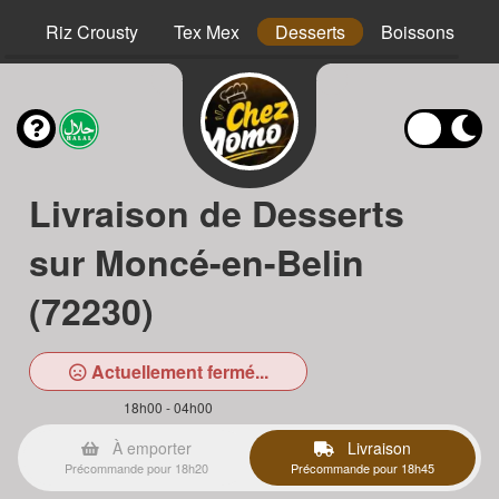
hs
Riz Crousty
Tex Mex
Desserts
Boissons
Livraison de Desserts
sur Moncé-en-Belin
(72230)
Actuellement fermé...
18h00 - 04h00
À emporter
Livraison
Précommande pour 18h20
Précommande pour 18h45